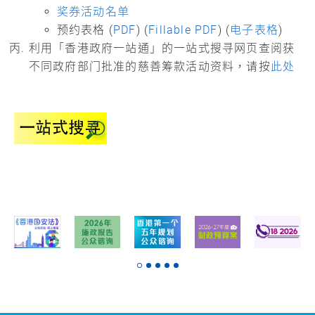
奖券活动名单
预约表格 (
PDF
) (
Fillable PDF
) (
电子表格
)
利用「香港政府一站通」的一站式搜寻网页查阅获
不同政府部门批准的慈善筹款活动资料，请按
此处