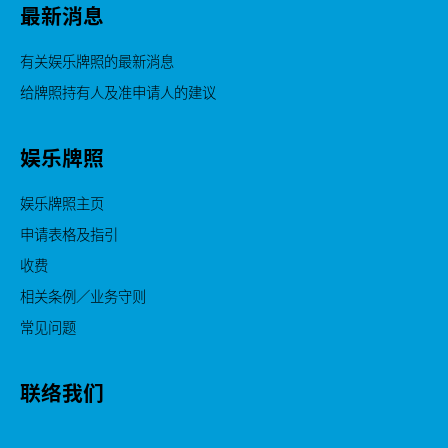
最新消息
有关娱乐牌照的最新消息
给牌照持有人及准申请人的建议
娱乐牌照
娱乐牌照主页
申请表格及指引
收费
相关条例／业务守则
常见问题
联络我们