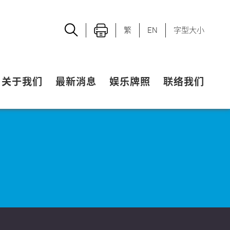
繁
EN
字型大小
关于我们
最新消息
娱乐牌照
联络我们