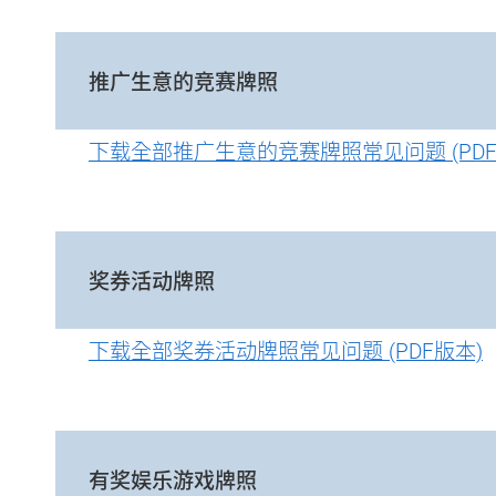
推广生意的竞赛牌照
下载全部推广生意的竞赛牌照常见问题 (PDF
奖券活动牌照
下载全部奖券活动牌照常见问题 (PDF版本)
有奖娱乐游戏牌照