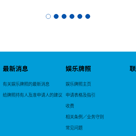
最新消息
娱乐牌照
联
有关娱乐牌照的最新消息
娱乐牌照主页
给牌照持有人及准申请人的建议
申请表格及指引
收费
相关条例／业务守则
常见问题