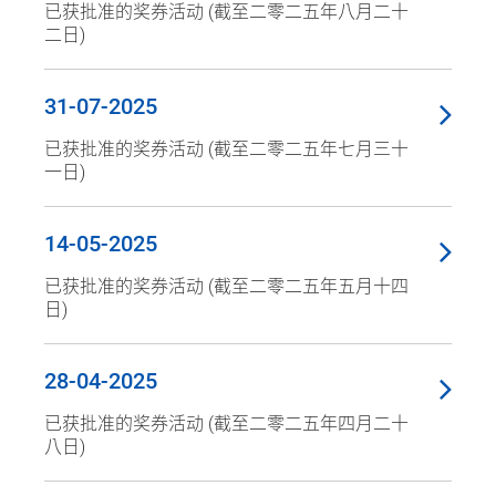
已获批准的奖券活动 (截至二零二五年八月二十
二日)
31-07-2025
已获批准的奖券活动 (截至二零二五年七月三十
一日)
14-05-2025
已获批准的奖券活动 (截至二零二五年五月十四
日)
28-04-2025
已获批准的奖券活动 (截至二零二五年四月二十
八日)