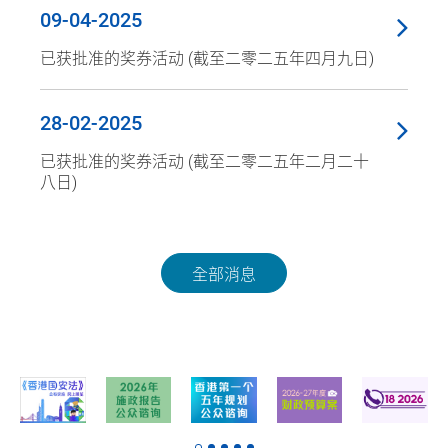
09-04-2025
已获批准的奖券活动 (截至二零二五年四月九日)
28-02-2025
已获批准的奖券活动 (截至二零二五年二月二十
八日)
全部消息