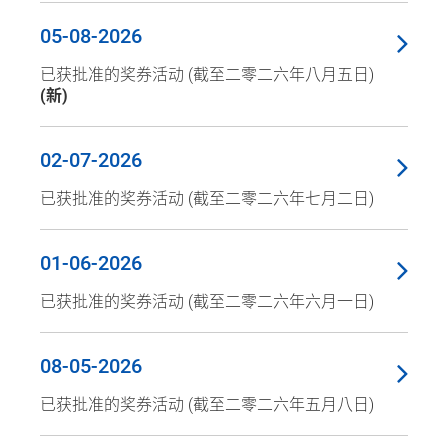
05-08-2026
已获批准的奖券活动 (截至二零二六年八月五日)
(新)
02-07-2026
已获批准的奖券活动 (截至二零二六年七月二日)
01-06-2026
已获批准的奖券活动 (截至二零二六年六月一日)
08-05-2026
已获批准的奖券活动 (截至二零二六年五月八日)