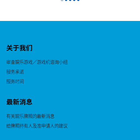
关于我们
审查娱乐游戏／游戏机谘询小组
服务承诺
服务时间
最新消息
有关娱乐牌照的最新消息
给牌照持有人及准申请人的建议