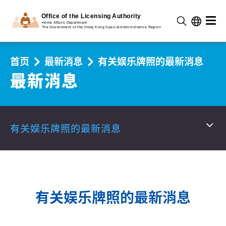
首页
最新消息
有关娱乐牌照的最新消息
最新消息
有关娱乐牌照的最新消息
有关娱乐牌照的最新消息