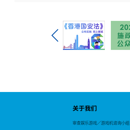
关于我们
审查娱乐游戏／游戏机谘询小组