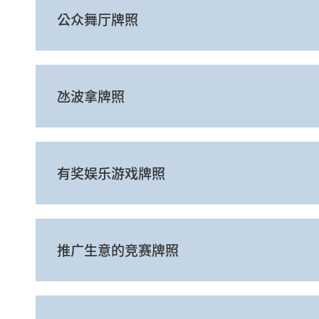
公众舞厅牌照
氹波拿牌照
有奖娱乐游戏牌照
推广生意的竞赛牌照