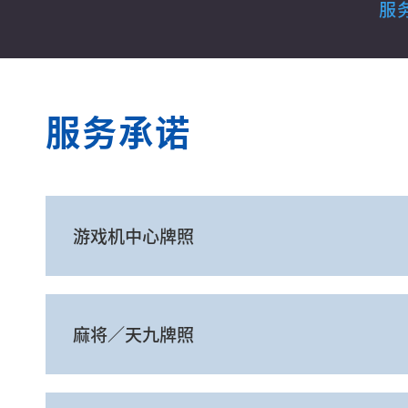
服
服务承诺
游戏机中心牌照
麻将／天九牌照