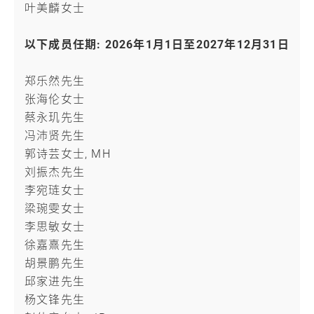
叶美麟女士
以下成员任期: 2026年1月1日至2027年12月31日
郑乐然先生
张海伦女士
蔡永玑先生
冯沛贤先生
郭诗芸女士, MH
刘振杰先生
李宛琏女士
梁琬雯女士
李思敏女士
徐嘉熹先生
胡景鹏先生
邱家进先生
杨文锋先生