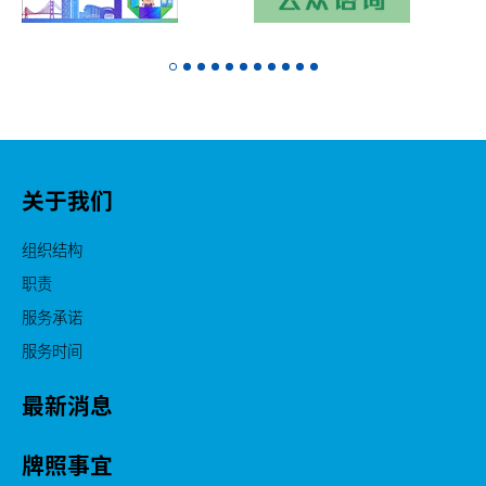
关于我们
组织结构
职责
服务承诺
服务时间
最新消息
牌照事宜