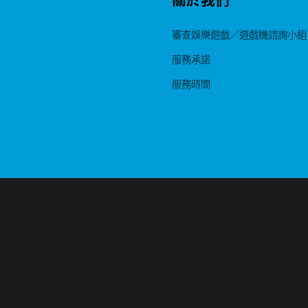
關於我們
審查娛樂遊戲／遊戲機諮詢小組
服務承諾
服務時間