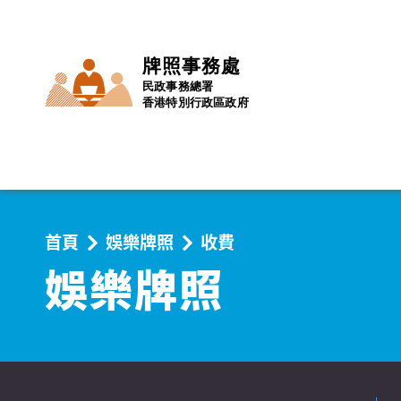
牌照事務處
民政事務總署
香港特別行政區政府
首頁
娛樂牌照
收費
娛樂牌照